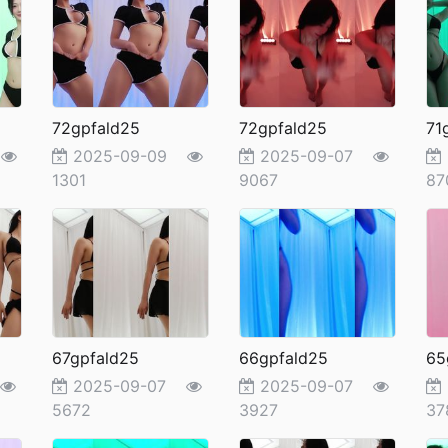
72gpfald25
72gpfald25
71
9
2025-09-09
2025-09-07
1301
9067
87
67gpfald25
66gpfald25
65
2025-09-07
2025-09-07
5672
3927
37