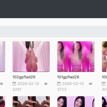
102gpflad26
101gpflad26
10
2026-02-12
2026-02-12
2291
3723
30