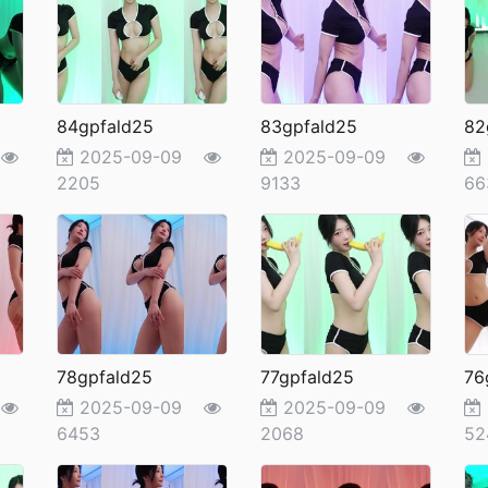
84gpfald25
83gpfald25
82
9
2025-09-09
2025-09-09
2205
9133
66
78gpfald25
77gpfald25
76
9
2025-09-09
2025-09-09
6453
2068
52