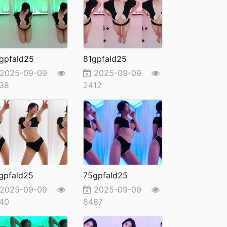
gpfald25
81gpfald25
2025-09-09
2025-09-09
38
2412
gpfald25
75gpfald25
2025-09-09
2025-09-09
40
8487